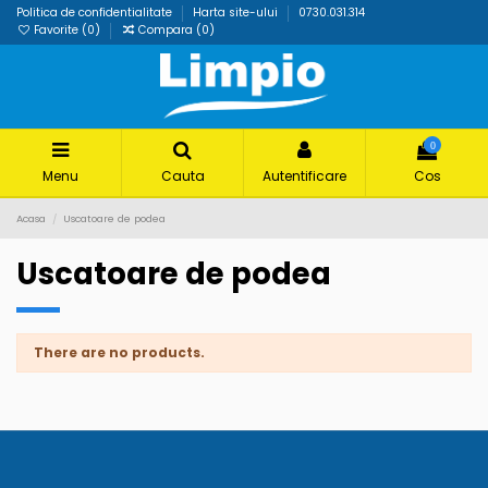
Politica de confidentialitate
Harta site-ului
0730.031.314
Favorite (
0
)
Compara (
0
)
0
Menu
Cauta
Autentificare
Cos
Acasa
Uscatoare de podea
Uscatoare de podea
There are no products.