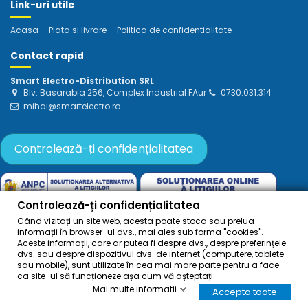
Link-uri utile
Acasa
Plata si livrare
Politica de confidentialitate
Contact rapid
Smart Electro-Distribution SRL
Blv. Basarabia 256, Complex Industrial FAur
0730.031.314
mihai@smartelectro.ro
Controlează-ți confidențialitatea
Controlează-ți confidențialitatea
Când vizitați un site web, acesta poate stoca sau prelua
informații în browser-ul dvs., mai ales sub forma "cookies".
(c) 2025 Smart Electro-Distribution SRL. Toate drepturile rezervate.
Aceste informații, care ar putea fi despre dvs., despre preferințele
dvs. sau despre dispozitivul dvs. de internet (computere, tablete
sau mobile), sunt utilizate în cea mai mare parte pentru a face
ca site-ul să funcționeze așa cum vă așteptați.
Mai multe informatii
Accepta toate