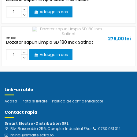
Adauga in cos
275,00 lei
SD 180
Dozator sapun Limpio SD 180 Inox Satinat
Adauga in cos
Link-uri utile
Acasa
Plata si livrare
Politica de confidentialitate
Contact rapid
Smart Electro-Distribution SRL
Blv. Basarabia 256, Complex Industrial FAur
0730.031.314
mihai@smartelectro.ro