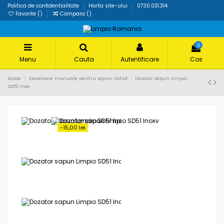
Politica de confidentialitate
Harta site-ului
0730.031.314
Favorite (
)
Compara (
)
0
Menu
Cauta
Autentificare
Cos
Acasa
Dozatoare manuale pentru sapun lichid
Dozator sapun Limpio
SD51 Inox
-15,00 lei