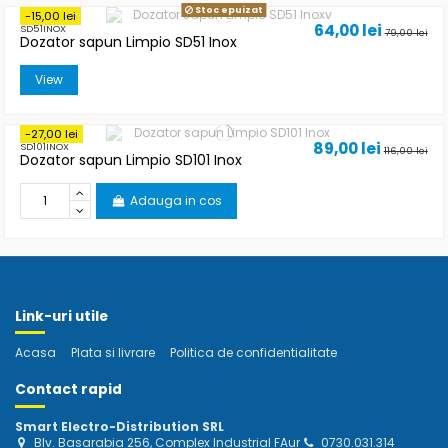
Stoc epuizat
-15,00 lei
64,00 lei
SD51INOX
79,00 lei
Dozator sapun Limpio SD51 Inox
View
-27,00 lei
89,00 lei
SD101INOX
116,00 lei
Dozator sapun Limpio SD101 Inox
Adauga in cos
Link-uri utile
Acasa
Plata si livrare
Politica de confidentialitate
Contact rapid
Smart Electro-Distribution SRL
Blv. Basarabia 256, Complex Industrial FAur
0730.031.314