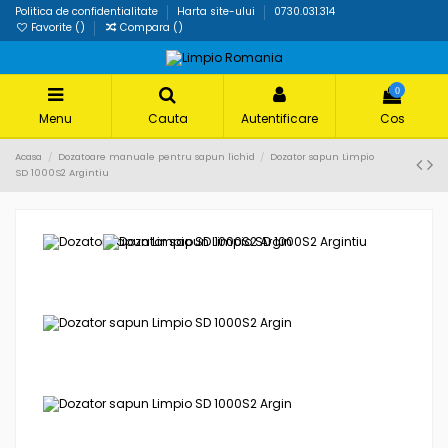
Politica de confidentialitate
Harta site-ului
0730.031.314
Favorite (
)
Compara (
)
0
Menu
Cauta
Autentificare
Cos
Acasa
Dozatoare manuale pentru sapun lichid
Dozator sapun Limpio
SD 1000S2 Argintiu