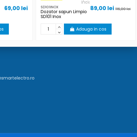
69,00 lei
89,00 lei
SD101INOX
116,00 lei
Dozator sapun Limpio
SD101 Inox
os
Adauga in cos
smartelectro.ro