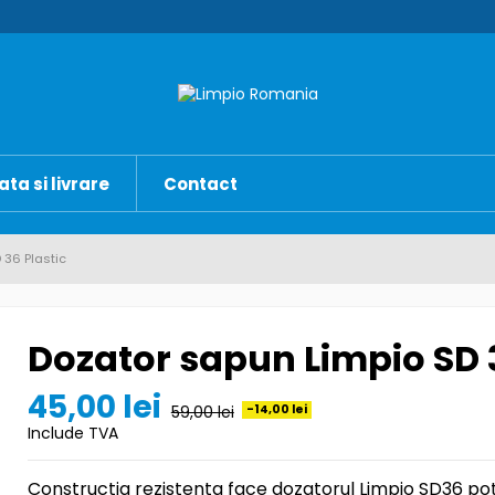
ata si livrare
Contact
 36 Plastic
Dozator sapun Limpio SD 3
45,00 lei
-14,00 lei
59,00 lei
Include TVA
Constructia rezistenta face dozatorul Limpio SD36 potr