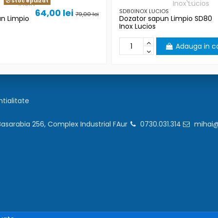
Stoc epuizat
64,00 lei
SD80INOX LUCIOS
79,00 lei
n Limpio
Dozator sapun Limpio SD80
Inox Lucios
Adauga in c
ntialitate
 Basarabia 256, Complex Industrial FAur
0730.031.314
mihai@