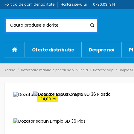
Politica de confidentialitate
Harta site-ului
0730.031.314
Oferte distributie
Despre noi
Pl
Acasa
Dozatoare manuale pentru sapun lichid
Dozator sapun Limpio SD
-14,00 lei