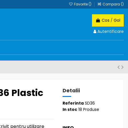
Favorite (
)
Compara (
)
Cos
/
Gol
Autentificare
6 Plastic
Detalii
Referinta
SD36
In stoc
18 Produse
ivit pentru utilizare
INFO