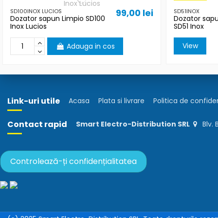
99,00 lei
SD100INOX LUCIOS
SD51INOX
Dozator sapun Limpio SD100
Dozator sapu
Inox Lucios
SD51 Inox
View
Adauga in cos
Link-uri utile
Acasa
Plata si livrare
Politica de confide
Contact rapid
Smart Electro-Distribution SRL
Blv.
Controlează-ți confidențialitatea