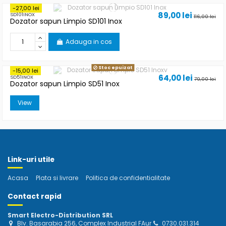
-27,00 lei
89,00 lei
SD101INOX
116,00 lei
Dozator sapun Limpio SD101 Inox
Adauga in cos
Stoc epuizat
-15,00 lei
64,00 lei
SD51INOX
79,00 lei
Dozator sapun Limpio SD51 Inox
View
Link-uri utile
Acasa
Plata si livrare
Politica de confidentialitate
Contact rapid
Smart Electro-Distribution SRL
Blv. Basarabia 256, Complex Industrial FAur
0730.031.314