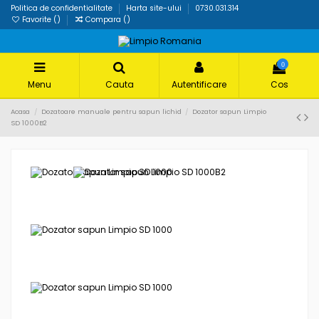
Politica de confidentialitate
Harta site-ului
0730.031.314
Favorite (
)
Compara (
)
0
Menu
Cauta
Autentificare
Cos
Acasa
Dozatoare manuale pentru sapun lichid
Dozator sapun Limpio
SD 1000B2